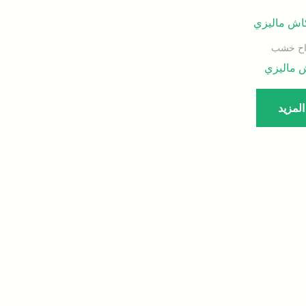
واح خشب
ش ماليزي
المزيد