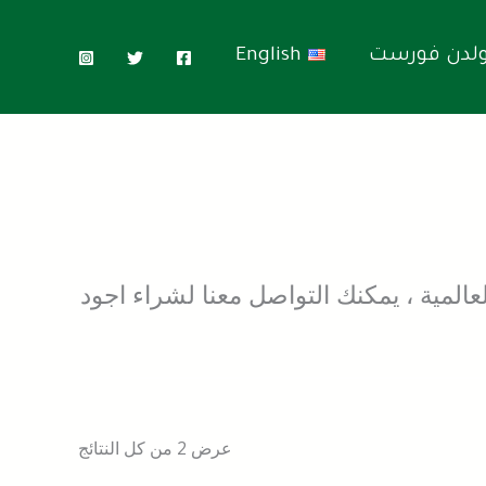
لدن فورست
English
تم
الفرز
حسب
السعر:
الأعلى
إلى
عالمية ، يمكنك التواصل معنا لشراء اجود
الأدنى
عرض ⁦2⁩ من كل النتائج